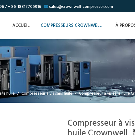
296 / + 86-18817705916
sales@crownwell-compressor.com

ACCUEIL
COMPRESSEURS CROWNWELL
À PROPO
ans huile
/
Compresseur à vis sans huile
/
Compresseur à vis sans huile 
Compresseur à vis
huile Crownwell