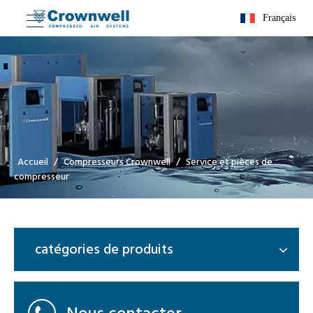
Français
Accueil
/
Compresseurs Crownwell
/
Service et pièces de
compresseur
catégories de produits