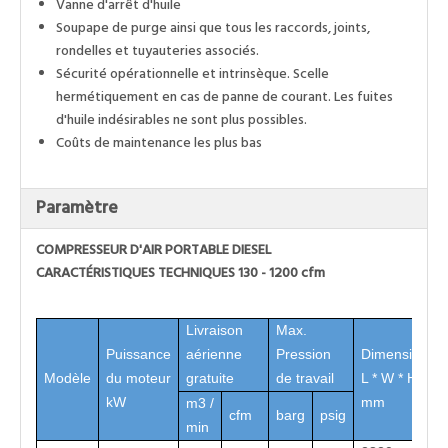
Vanne d'arrêt d'huile
Soupape de purge ainsi que tous les raccords, joints,
rondelles et tuyauteries associés.
Sécurité opérationnelle et intrinsèque. Scelle
hermétiquement en cas de panne de courant. Les fuites
d'huile indésirables ne sont plus possibles.
Coûts de maintenance les plus bas
Paramètre
COMPRESSEUR D'AIR PORTABLE DIESEL
CARACTÉRISTIQUES TECHNIQUES 130 - 1200 cfm
Livraison
Max.
Puissance
aérienne
Pression
Dimension
Modèle
du moteur
gratuite
de travail
L * W * H
kW
mm
m3 /
cfm
barg
psig
min