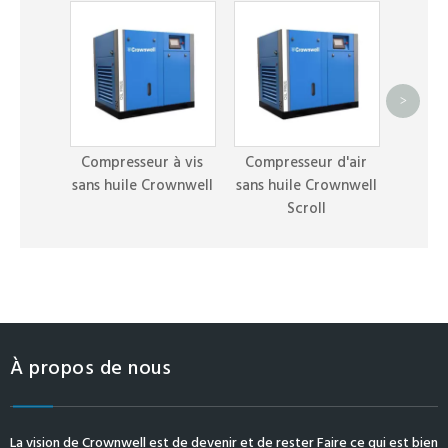
>
Servic
co
Compresseur à vis
Compresseur d'air
C
sans huile Crownwell
sans huile Crownwell
Scroll
À propos de nous
La vision de Crownwell est de devenir et de rester Faire ce qui est bien