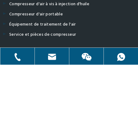
Compresseur d'air à vis à injection d'huile
Compresseur d'air portable
Équipement de traitement de l'air
Service et pièces de compresseur
Nous contacter
No.8, Lane 800 Yanghui Rd., Shanghai 201314 Chine.
Tél: + 86-21-59170296
sales@crownwell-compressor.com
+861590076942
Mob: + 86-18817705916
sales@crownwell-compressor.com
Copyright © 2020 Shanghai Crownwell Compressor Co., Ltd.
+ 86-21-59170296